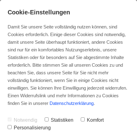
pink spirit News
Kontakt
Cookie-Einstellungen
Damit Sie unsere Seite vollständig nutzen können, sind
Cookies erforderlich. Einige dieser Cookies sind notwendig,
damit unsere Seite überhaupt funktioniert, andere Cookies
sind nur für ein komfortables Nutzungserlebnis, unsere
Statistiken oder für besonders auf Sie abgestimmte Inhalte
Über mich
Jenseitskontakt
Workshops
erforderlich. Bitte stimmen Sie all unseren Cookies zu und
Stimmen meiner
beachten Sie, dass unsere Seite für Sie nicht mehr
Klienten
vollständig funktioniert, wenn Sie in einige Cookies nicht
Aura Reading
Praxis
Zirkel
einwilligen. Sie können Ihre Einwilligung jederzeit widerrufen.
Einen Widerrufslink und mehr Informationen zu Cookies
finden Sie in unserer
Datenschutzerklärung
.
Reading mit Gibi
Meditationsabende
Notwendig
Statistiken
Komfort
Personalisierung
Trance Healing
Medialer Abend