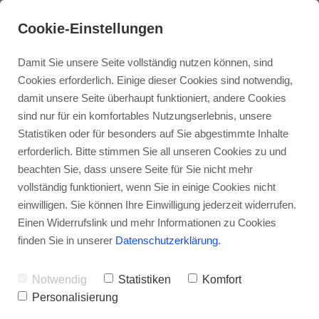
pink spirit News
Kontakt
Cookie-Einstellungen
Damit Sie unsere Seite vollständig nutzen können, sind
Cookies erforderlich. Einige dieser Cookies sind notwendig,
damit unsere Seite überhaupt funktioniert, andere Cookies
sind nur für ein komfortables Nutzungserlebnis, unsere
Statistiken oder für besonders auf Sie abgestimmte Inhalte
Über mich
Jenseitskontakt
Workshops
erforderlich. Bitte stimmen Sie all unseren Cookies zu und
Medium on Tour
beachten Sie, dass unsere Seite für Sie nicht mehr
vollständig funktioniert, wenn Sie in einige Cookies nicht
Aura Reading
Praxis
Zirkel
einwilligen. Sie können Ihre Einwilligung jederzeit widerrufen.
Einen Widerrufslink und mehr Informationen zu Cookies
finden Sie in unserer
Datenschutzerklärung
.
Reading mit Gibi
Meditationsabende
Einzelsitzungen in Oberösterreich
Notwendig
Statistiken
Komfort
Jenseitskontakt:
Personalisierung
Trance Healing
Medialer Abend