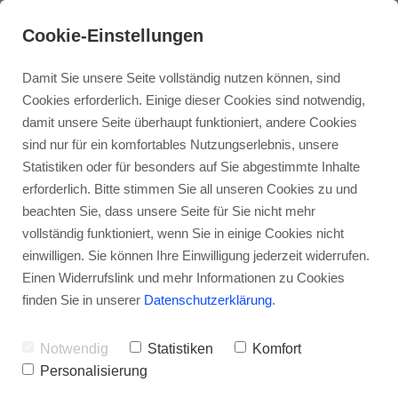
pink spirit News
Kontakt
Cookie-Einstellungen
Damit Sie unsere Seite vollständig nutzen können, sind
Cookies erforderlich. Einige dieser Cookies sind notwendig,
damit unsere Seite überhaupt funktioniert, andere Cookies
sind nur für ein komfortables Nutzungserlebnis, unsere
Statistiken oder für besonders auf Sie abgestimmte Inhalte
Über mich
Jenseitskontakt
Workshops
erforderlich. Bitte stimmen Sie all unseren Cookies zu und
beachten Sie, dass unsere Seite für Sie nicht mehr
vollständig funktioniert, wenn Sie in einige Cookies nicht
Aura Reading
Praxis
Zirkel
einwilligen. Sie können Ihre Einwilligung jederzeit widerrufen.
Einen Widerrufslink und mehr Informationen zu Cookies
finden Sie in unserer
Datenschutzerklärung
.
Reading mit Gibi
Meditationsabende
Notwendig
Statistiken
Komfort
Personalisierung
Trance Healing
Medialer Abend