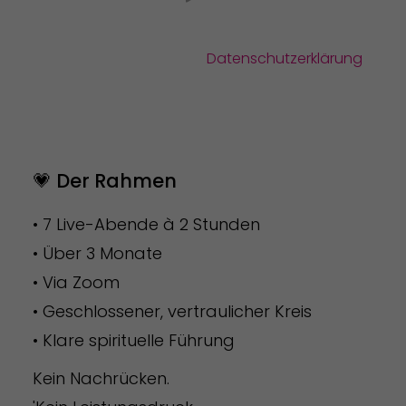
Mit dem Abspielen des Videos bestätigst du,
dass deine Daten an
YouTube
übermittelt
werden und du unsere
Datenschutzerklärung
gelesen hast.
💗 Der Rahmen
• 7 Live-Abende à 2 Stunden
• Über 3 Monate
• Via Zoom
• Geschlossener, vertraulicher Kreis
• Klare spirituelle Führung
Kein Nachrücken.