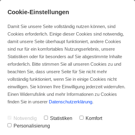
pink spirit News
Kontakt
Cookie-Einstellungen
Damit Sie unsere Seite vollständig nutzen können, sind
Cookies erforderlich. Einige dieser Cookies sind notwendig,
damit unsere Seite überhaupt funktioniert, andere Cookies
sind nur für ein komfortables Nutzungserlebnis, unsere
Statistiken oder für besonders auf Sie abgestimmte Inhalte
Über mich
Jenseitskontakt
Workshops
erforderlich. Bitte stimmen Sie all unseren Cookies zu und
beachten Sie, dass unsere Seite für Sie nicht mehr
vollständig funktioniert, wenn Sie in einige Cookies nicht
Aura Reading
Praxis
Zirkel
einwilligen. Sie können Ihre Einwilligung jederzeit widerrufen.
Einen Widerrufslink und mehr Informationen zu Cookies
finden Sie in unserer
Datenschutzerklärung
.
Reading mit Gibi
Meditationsabende
Notwendig
Statistiken
Komfort
Personalisierung
Trance Healing
Medialer Abend